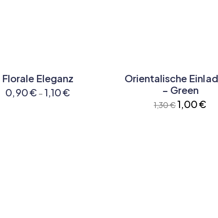
Florale Eleganz
Orientalische Einla
-23%
– Green
0,90
€
1,10
€
–
1,00
€
1,30
€