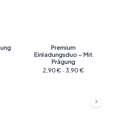
dung
Premium
Henn
Einladungsduo – Mit
Prägung
2,90
€
3,90
€
–