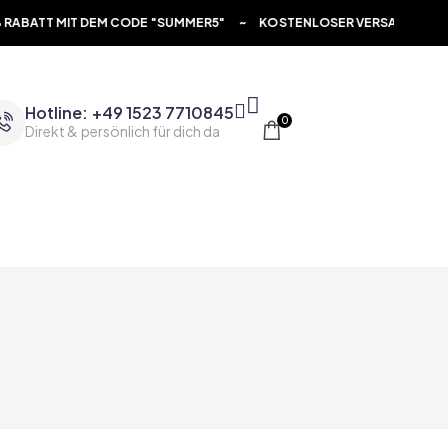
 DEM CODE "SUMMER5" ~ KOSTENLOSER VERSAND AB 70€ ~ 5% R
Hotline: +49 1523 7710845
0
Direkt & persönlich für dich da