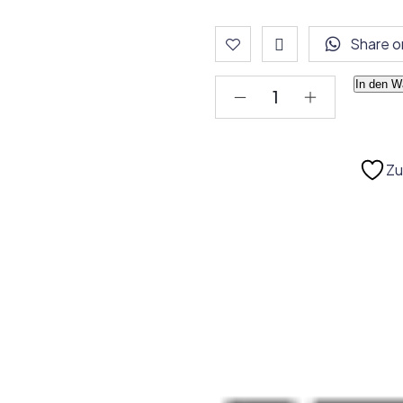
Share 
In den W
Zu