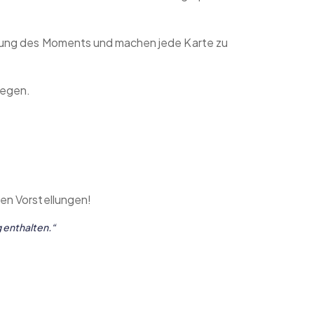
utung des Moments und machen jede Karte zu
 legen.
nen Vorstellungen!
g enthalten.“