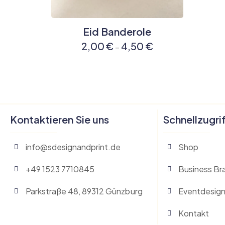
Eid Banderole
2,00
€
4,50
€
–
Kontaktieren Sie uns
Schnellzugri
info@sdesignandprint.de
Shop
+49 1523 7710845
Business Br
Parkstraße 48, 89312 Günzburg
Eventdesign
Kontakt