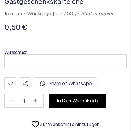
Gastgeschenkskarte one
18×6 cm ~ Wunschgröße
~
300
g ~ Strukturpapier
0,50
€
Wunschtext
Share on WhatsApp
In Den Warenkorb
Zur Wunschliste hinzufügen