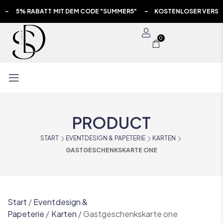
ABATT MIT DEM CODE "SUMMER5" ~ KOSTENLOSER VERSAND AB 7
0
PRODUCT
START
EVENTDESIGN & PAPETERIE
KARTEN
GASTGESCHENKSKARTE ONE
Start
/
Eventdesign &
Papeterie
/
Karten
/
Gastgeschenkskarte one